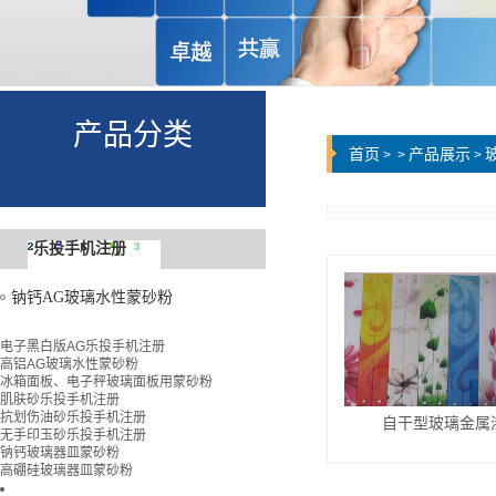
产品分类
首页
产品展示
>
>
>
乐投手机注册
钠钙AG玻璃水性蒙砂粉
电子黑白版AG乐投手机注册
高铝AG玻璃水性蒙砂粉
冰箱面板、电子秤玻璃面板用蒙砂粉
肌肤砂乐投手机注册
抗划伤油砂乐投手机注册
自干型玻璃金属
无手印玉砂乐投手机注册
钠钙玻璃器皿蒙砂粉
高硼硅玻璃器皿蒙砂粉