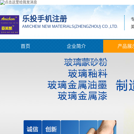
乐投手机注册
AMICHEM NEW MATERIALS(ZHENGZHOU) CO.,LTD.
首页
企业简介
产品展