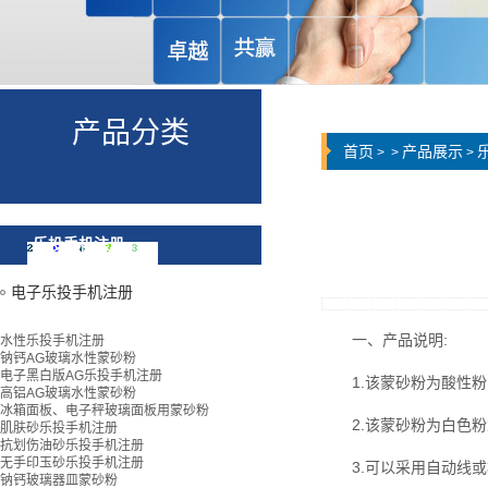
产品分类
首页
产品展示
>
>
>
乐投手机注册
电子乐投手机注册
一、产品说明:
水性乐投手机注册
钠钙AG玻璃水性蒙砂粉
电子黑白版AG乐投手机注册
1.该蒙砂粉为酸性
高铝AG玻璃水性蒙砂粉
冰箱面板、电子秤玻璃面板用蒙砂粉
2.该蒙砂粉为白色
肌肤砂乐投手机注册
抗划伤油砂乐投手机注册
无手印玉砂乐投手机注册
3.可以采用自动线
钠钙玻璃器皿蒙砂粉