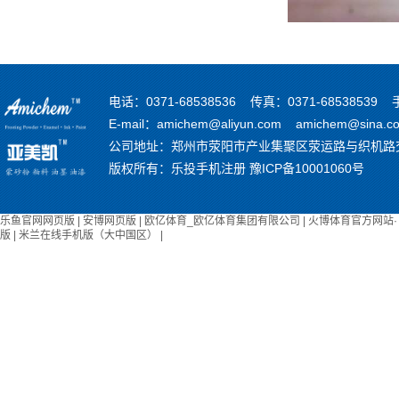
电话：0371-68538536 传真：0371-68538539 
E-mail：amichem@aliyun.com amichem@sina.c
公司地址：郑州市荥阳市产业集聚区荥运路与织机路
版权所有：乐投手机注册
豫ICP备10001060号
乐鱼官网网页版
|
安博网页版
|
欧亿体育_欧亿体育集团有限公司
|
火博体育官方网站
版
|
米兰在线手机版（大中国区）
|