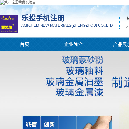
乐投手机注册
AMICHEM NEW MATERIALS(ZHENGZHOU) CO.,LTD.
首页
企业简介
产品展